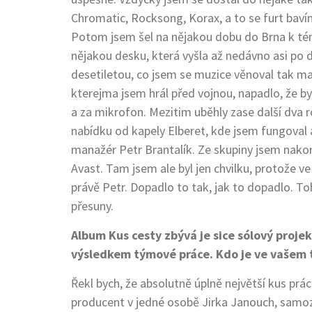
Chromatic, Rocksong, Korax, a to se furt bav
Potom jsem šel na nějakou dobu do Brna k tém
nějakou desku, která vyšla až nedávno asi po
desetiletou, co jsem se muzice věnoval tak ma
kterejma jsem hrál před vojnou, napadlo, že by
a za mikrofon. Mezitim uběhly zase další dva 
nabídku od kapely Elberet, kde jsem fungoval 
manažér Petr Brantalík. Ze skupiny jsem nako
Avast. Tam jsem ale byl jen chvilku, protože v
právě Petr. Dopadlo to tak, jak to dopadlo. T
přesuny.
Album Kus cesty zbývá je sice sólový projek
výsledkem týmové práce. Kdo je ve vašem
Řekl bych, že absolutně úplně největší kus prác
producent v jedné osobě Jirka Janouch, samoz