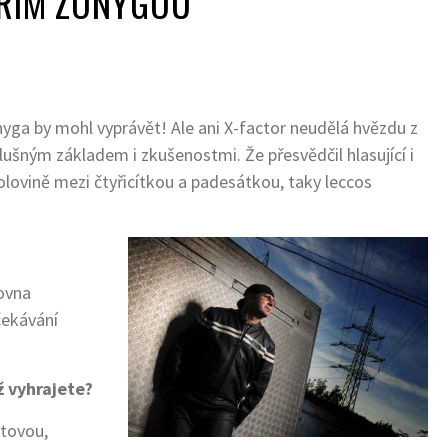
IŘÍM ZONYGOU
nyga by mohl vyprávět! Ale ani X-factor neudělá hvězdu z
slušným základem i zkušenostmi. Že přesvědčil hlasující i
polovině mezi čtyřicítkou a padesátkou, taky leccos
ovna
čekávání
ž vyhrajete?
ltovou,