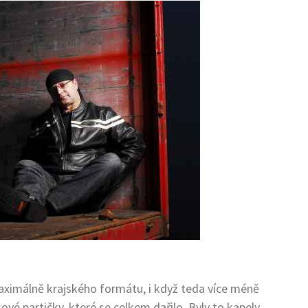
maximálně krajského formátu, i když teda více méně
vé partičky, které se celkem dařilo. Byly to kapely