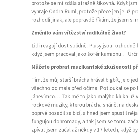
protože se mi zdála strašně šikovná. Když jsme 
vyhraje Ondra Ruml, protože přece jen je už pro
rozhodli jinak, ale popravdě říkám, že jsem si
Změnilo vám vítězství radikálně život?
Lidi reagují dost solidně. Plusy jsou rozhodně
když jsem pracoval jako šofér kamionu… Určit
Můžete probrat muzikantské zkušenosti p
Tím, že můj starší brácha hrával bigbít, je o j
všechno od mala před očima. Potloukal se po b
jánevímco… Tak mě to jako malýho kluka už velm
rockové muziky, kterou brácha sháněl na deská
poprvé posadil za bicí, a hned jsem spustil něj
fungujou dohromady, a tak jsem se tomu začal
zpívat jsem začal až někdy v 17 letech, když by