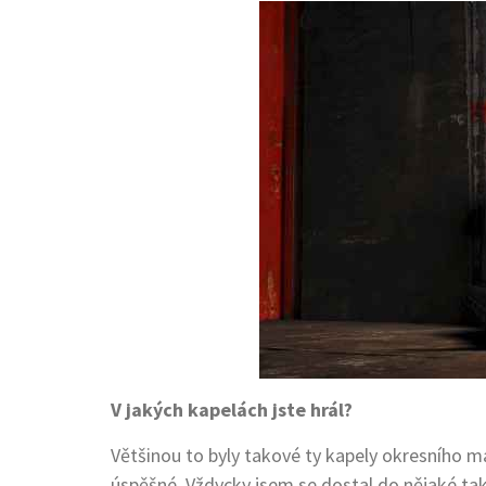
V jakých kapelách jste hrál?
Většinou to byly takové ty kapely okresního 
úspěšné. Vždycky jsem se dostal do nějaké tako