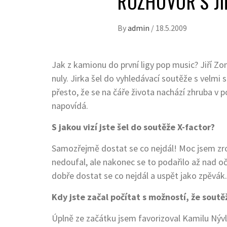
ROZHOVOR S J
By
admin
/
18.5.2009
Jak z kamionu do první ligy pop music? Jiří Zo
nuly. Jirka šel do vyhledávací soutěže s velmi 
přesto, že se na čáře života nachází zhruba v 
napovídá.
S jakou vizí jste šel do soutěže X-factor?
Samozřejmě dostat se co nejdál! Moc jsem zr
nedoufal, ale nakonec se to podařilo až nad o
dobře dostat se co nejdál a uspět jako zpěvák.
Kdy jste začal počítat s možností, že soutě
Úplně ze začátku jsem favorizoval Kamilu Nýv