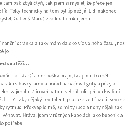
tam pak zbyli čtyři, tak jsem si myslel, že přece jen
fík. Taky technicky na tom byl líp než já. Lidi nakonec
 myslel, že Leoš Mareš zvedne tu ruku jemu.
 finanční stránka a taky mám daleko víc volného času , než
ě jo!
řed soutěží…
edenáct let starší a dodneška hraje, tak jsem to měl
aráku s baskytarou a pořad nacvičoval grify a pózy a
i zajímalo. Zároveň v tom sehrál roli i přísun kvalitní
ch… A taky nějaký ten talent, protože ve třinácti jsem se
aký rytmus. Překvapilo mě, že mi ty ruce a nohy nějak tak
 věnovat. Hrával jsem v různých kapelách jako bubeník a
lo potřeba.