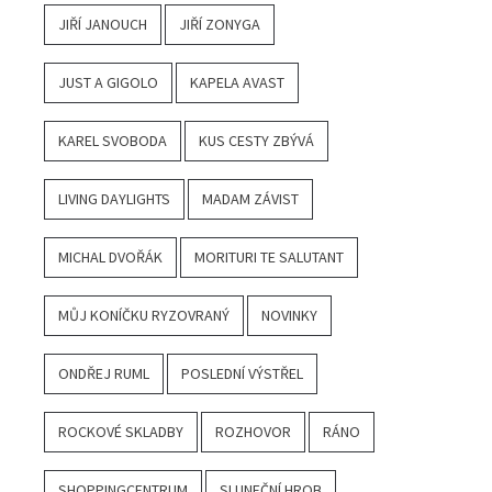
JIŘÍ JANOUCH
JIŘÍ ZONYGA
JUST A GIGOLO
KAPELA AVAST
KAREL SVOBODA
KUS CESTY ZBÝVÁ
LIVING DAYLIGHTS
MADAM ZÁVIST
MICHAL DVOŘÁK
MORITURI TE SALUTANT
MŮJ KONÍČKU RYZOVRANÝ
NOVINKY
ONDŘEJ RUML
POSLEDNÍ VÝSTŘEL
ROCKOVÉ SKLADBY
ROZHOVOR
RÁNO
SHOPPINGCENTRUM
SLUNEČNÍ HROB