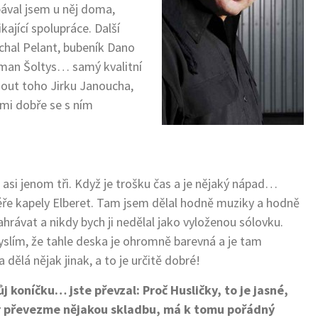
spával jsem u něj doma,
kající spolupráce. Další
chal Pelant, bubeník Dano
oman Šoltys… samý kvalitní
nout toho Jirku Janoucha,
lmi dobře se s ním
 asi jenom tři. Když je trošku čas a je nějaký nápad…
éře kapely Elberet. Tam jsem dělal hodně muziky a hodně
hrávat a nikdy bych ji nedělal jako vyloženou sólovku.
 myslím, že tahle deska je ohromně barevná a je tam
dělá nějak jinak, a to je určitě dobré!
j koníčku… jste převzal: Proč Husličky, to je jasné,
tor převezme nějakou skladbu, má k tomu pořádný