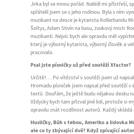
Jirka byl se mnou pořád. Nabídl mi přístřeší, 
spřátelil jsem se s jeho rodinou. Byla s ním vyni
muzikant na desce je kytarista Kollerbandu Mi
Šoltys, Adam Stivín na basu, zvukový mistr R
muzikanti. Nejvíc bych ale opravdu měl vypích
který je výborný kytarista, výborný člověk a ve
pracovalo.
Psal jste písničky už před soutěží Xfactor?
Určitě!… Po vítězství v soutěži jsem už napsal
Hromadu písniček jsem napsal před soutěží v 
textů. Doufám, že ještě budu nějakou desku na
Vždycky bych tam přizval jiné lidi, protože si
opravdu znát rozdílnost autorů. Každý skládá a 
Husličky, Bůh s tebou, Ameriko a lidovka Mů
ale co ty zbývající dvě? Když zpívající au