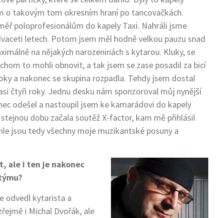
ím o takovým tom okresním hraní po tancovačkách.
ěř poloprofesionálům do kapely Taxi. Nahráli jsme
 dvaceti letech. Potom jsem měl hodně velkou pauzu snad
ximálně na nějakých narozeninách s kytarou. Kluky, se
chom to mohli obnovit, a tak jsem se zase posadil za bicí
roky a nakonec se skupina rozpadla. Tehdy jsem dostal
asi čtyři roky. Jednu desku nám sponzoroval můj nynější
nec odešel a nastoupil jsem ke kamarádovi do kapely
e stejnou dobu začala soutěž X-factor, kam mě přihlásil
ohle jsou tedy všechny moje muzikantské posuny a
t, ale i ten je nakonec
 týmu?
e odvedl kytarista a
řejmě i Michal Dvořák, ale