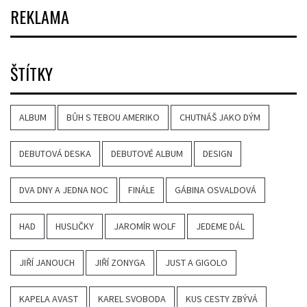
REKLAMA
ŠTÍTKY
ALBUM
BŮH S TEBOU AMERIKO
CHUTNÁŠ JAKO DÝM
DEBUTOVÁ DESKA
DEBUTOVÉ ALBUM
DESIGN
DVA DNY A JEDNA NOC
FINÁLE
GÁBINA OSVALDOVÁ
HAD
HUSLIČKY
JAROMÍR WOLF
JEDEME DÁL
JIŘÍ JANOUCH
JIŘÍ ZONYGA
JUST A GIGOLO
KAPELA AVAST
KAREL SVOBODA
KUS CESTY ZBÝVÁ