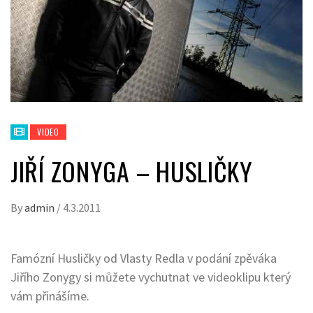
VIDEO
JIŘÍ ZONYGA – HUSLIČKY
By
admin
/
4.3.2011
Famózní Husličky od Vlasty Redla v podání zpěváka
Jiřího Zonygy si můžete vychutnat ve videoklipu který
vám přinášíme.