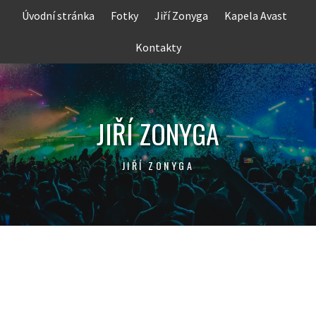
Skip
Úvodní stránka
Fotky
Jiří Zonyga
Kapela Avast
to
content
Kontakty
JIŘÍ ZONYGA
JIŘÍ ZONYGA