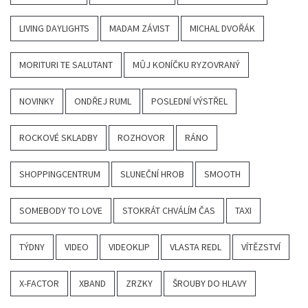
LIVING DAYLIGHTS
MADAM ZÁVIST
MICHAL DVOŘÁK
MORITURI TE SALUTANT
MŮJ KONÍČKU RYZOVRANÝ
NOVINKY
ONDŘEJ RUML
POSLEDNÍ VÝSTŘEL
ROCKOVÉ SKLADBY
ROZHOVOR
RÁNO
SHOPPINGCENTRUM
SLUNEČNÍ HROB
SMOOTH
SOMEBODY TO LOVE
STOKRÁT CHVÁLÍM ČAS
TAXI
TÝDNY
VIDEO
VIDEOKLIP
VLASTA REDL
VÍTĚZSTVÍ
X-FACTOR
XBAND
ZRZKY
ŠROUBY DO HLAVY