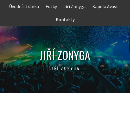
Skip
Úvodní stránka
Fotky
Jiří Zonyga
Kapela Avast
to
content
Kontakty
JIŘÍ ZONYGA
JIŘÍ ZONYGA