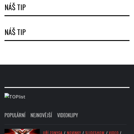
NÁŠ TIP
NÁŠ TIP
POPULÁRNÍ
NEJNOVĚJŠÍ
VIDEOKLIPY
JIŘÍ ZONYGA
/
NOVINKY
/
SLIDESHOW
/
VIDEO
/