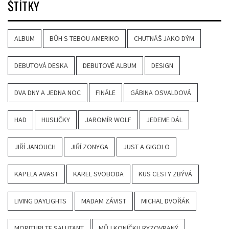
ŠTÍTKY
ALBUM
BŮH S TEBOU AMERIKO
CHUTNÁŠ JAKO DÝM
DEBUTOVÁ DESKA
DEBUTOVÉ ALBUM
DESIGN
DVA DNY A JEDNA NOC
FINÁLE
GÁBINA OSVALDOVÁ
HAD
HUSLIČKY
JAROMÍR WOLF
JEDEME DÁL
JIŘÍ JANOUCH
JIŘÍ ZONYGA
JUST A GIGOLO
KAPELA AVAST
KAREL SVOBODA
KUS CESTY ZBÝVÁ
LIVING DAYLIGHTS
MADAM ZÁVIST
MICHAL DVOŘÁK
MORITURI TE SALUTANT
MŮJ KONÍČKU RYZOVRANÝ