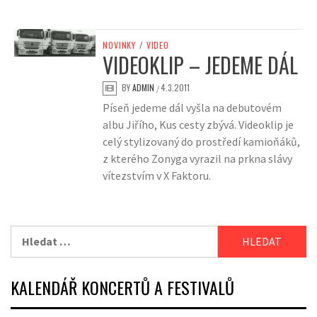
NOVINKY
/
VIDEO
VIDEOKLIP – JEDEME DÁL
BY
ADMIN
4.3.2011
/
Píseň jedeme dál vyšla na debutovém
albu Jiřího, Kus cesty zbývá. Videoklip je
celý stylizovaný do prostředí kamioňáků,
z kterého Zonyga vyrazil na prkna slávy
vítezstvím v X Faktoru.
Vyhledávání
KALENDÁŘ KONCERTŮ A FESTIVALŮ