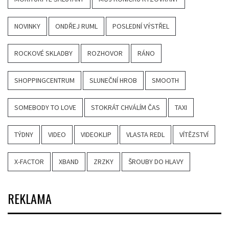
NOVINKY
ONDŘEJ RUML
POSLEDNÍ VÝSTŘEL
ROCKOVÉ SKLADBY
ROZHOVOR
RÁNO
SHOPPINGCENTRUM
SLUNEČNÍ HROB
SMOOTH
SOMEBODY TO LOVE
STOKRÁT CHVÁLÍM ČAS
TAXI
TÝDNY
VIDEO
VIDEOKLIP
VLASTA REDL
VÍTĚZSTVÍ
X-FACTOR
XBAND
ZRZKY
ŠROUBY DO HLAVY
REKLAMA