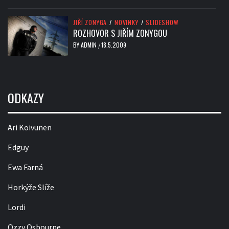
JIŘÍ ZONYGA
/
NOVINKY
/
SLIDESHOW
ROZHOVOR S JIŘÍM ZONYGOU
BY
ADMIN
18.5.2009
/
ODKAZY
Ari Koivunen
Edguy
Ewa Farná
Horkýže Slíže
Lordi
Ozzy Osbourne