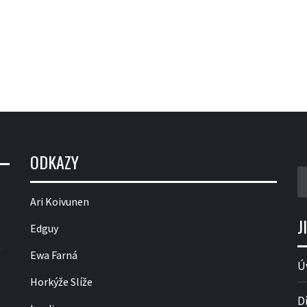
ODKAZY
V
Ari Koivunen
J
Edguy
Ewa Farná
Ú
Horkýže Slíže
D