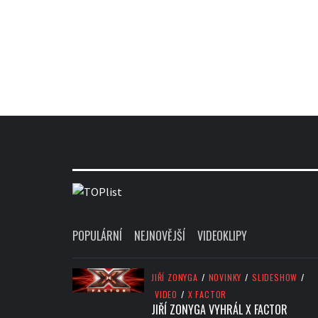
POPULÁRNÍ
NEJNOVĚJŠÍ
VIDEOKLIPY
JIŘÍ ZONYGA
/
NOVINKY
/
SLIDESHOW
/
VIDEO
/
X FACTOR
JIŘÍ ZONYGA VYHRÁL X FACTOR