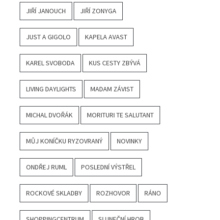
JIŘÍ JANOUCH
JIŘÍ ZONYGA
JUST A GIGOLO
KAPELA AVAST
KAREL SVOBODA
KUS CESTY ZBÝVÁ
LIVING DAYLIGHTS
MADAM ZÁVIST
MICHAL DVOŘÁK
MORITURI TE SALUTANT
MŮJ KONÍČKU RYZOVRANÝ
NOVINKY
ONDŘEJ RUML
POSLEDNÍ VÝSTŘEL
ROCKOVÉ SKLADBY
ROZHOVOR
RÁNO
SHOPPINGCENTRUM
SLUNEČNÍ HROB