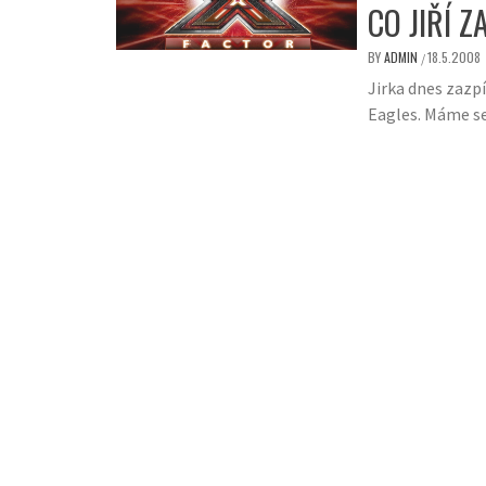
CO JIŘÍ 
BY
ADMIN
18.5.2008
/
Jirka dnes zazpí
Eagles. Máme se 