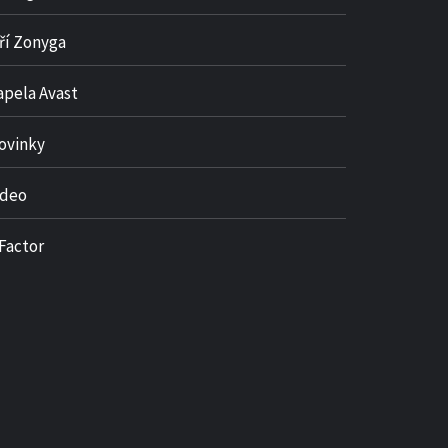
iří Zonyga
apela Avast
ovinky
ideo
 Factor