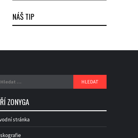
NÁŠ TIP
yhledávání
IŘÍ ZONYGA
vodní stránka
iskografie