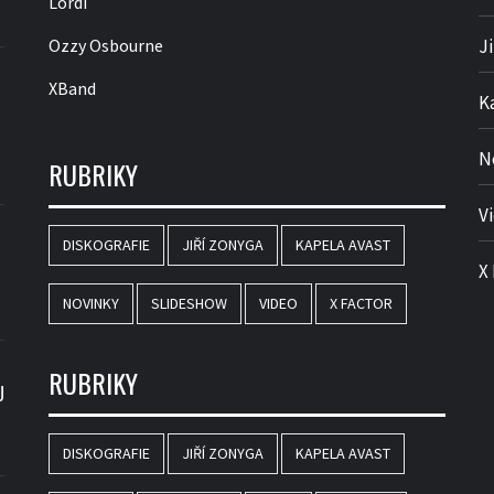
Lordi
Ozzy Osbourne
J
XBand
K
N
RUBRIKY
V
DISKOGRAFIE
JIŘÍ ZONYGA
KAPELA AVAST
X
NOVINKY
SLIDESHOW
VIDEO
X FACTOR
RUBRIKY
U
DISKOGRAFIE
JIŘÍ ZONYGA
KAPELA AVAST