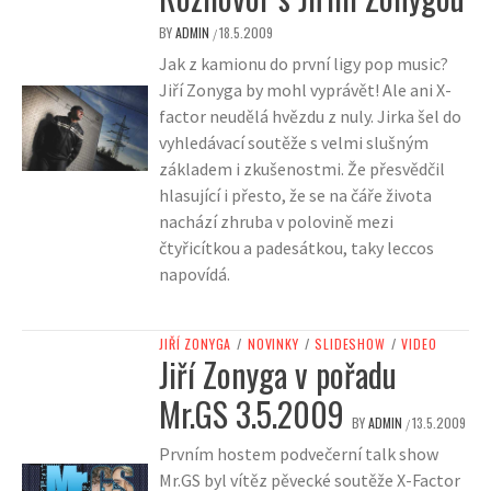
BY
ADMIN
18.5.2009
/
Jak z kamionu do první ligy pop music?
Jiří Zonyga by mohl vyprávět! Ale ani X-
factor neudělá hvězdu z nuly. Jirka šel do
vyhledávací soutěže s velmi slušným
základem i zkušenostmi. Že přesvědčil
hlasující i přesto, že se na čáře života
nachází zhruba v polovině mezi
čtyřicítkou a padesátkou, taky leccos
napovídá.
JIŘÍ ZONYGA
/
NOVINKY
/
SLIDESHOW
/
VIDEO
Jiří Zonyga v pořadu
Mr.GS 3.5.2009
BY
ADMIN
13.5.2009
/
Prvním hostem podvečerní talk show
Mr.GS byl vítěz pěvecké soutěže X-Factor