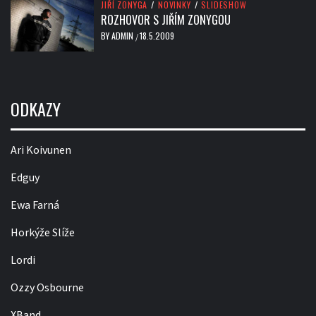
JIŘÍ ZONYGA
/
NOVINKY
/
SLIDESHOW
ROZHOVOR S JIŘÍM ZONYGOU
BY
ADMIN
18.5.2009
/
ODKAZY
Ari Koivunen
Edguy
Ewa Farná
Horkýže Slíže
Lordi
Ozzy Osbourne
XBand