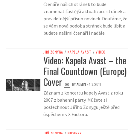
čtenáře našich stránek to bude
znamenat častější aktualizace stránek a
pravidelnější přísun novinek. Doufáme, že
se Vám nová podoba stránek bude líbit a
budete našimi čtenáři i nadále.
JIŘÍ ZONYGA
/
KAPELA AVAST
/
VIDEO
Video: Kapela Avast – the
Final Countdown (Europe)
Cover
BY
ADMIN
4.3.2011
/
Záznam z koncertu kapely Avast z roku
2007 z bahenní párty. Můžete si
poslechnout Jiřího Zonygu ještě před
úspěchem v X Factoru.
JIŘÍ ZONYGA
/
NOVINKY