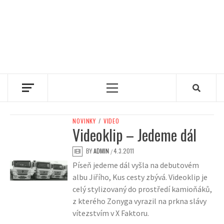
Primary
Menu
NOVINKY
/
VIDEO
Videoklip – Jedeme dál
BY
ADMIN
4.3.2011
/
Píseň jedeme dál vyšla na debutovém
albu Jiřího, Kus cesty zbývá. Videoklip je
celý stylizovaný do prostředí kamioňáků,
z kterého Zonyga vyrazil na prkna slávy
vítezstvím v X Faktoru.