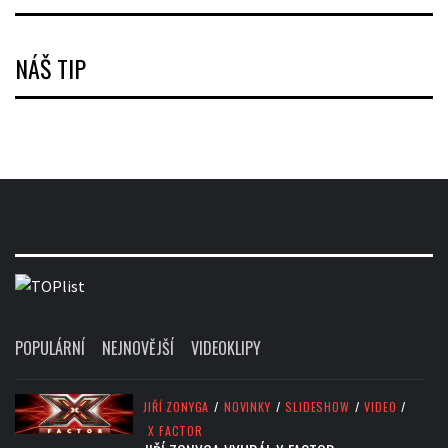
NÁŠ TIP
POPULÁRNÍ
NEJNOVĚJŠÍ
VIDEOKLIPY
JIŘÍ ZONYGA
/
NOVINKY
/
SLIDESHOW
/
VIDEO
/
X FACTOR