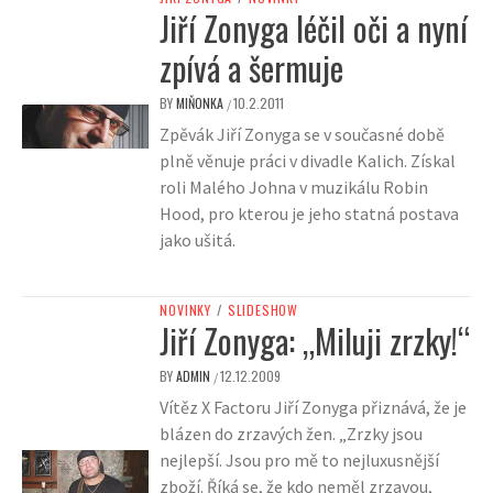
Jiří Zonyga léčil oči a nyní
zpívá a šermuje
BY
MIŇONKA
10.2.2011
/
Zpěvák Jiří Zonyga se v současné době
plně věnuje práci v divadle Kalich. Získal
roli Malého Johna v muzikálu Robin
Hood, pro kterou je jeho statná postava
jako ušitá.
NOVINKY
/
SLIDESHOW
Jiří Zonyga: „Miluji zrzky!“
BY
ADMIN
12.12.2009
/
Vítěz X Factoru Jiří Zonyga přiznává, že je
blázen do zrzavých žen. „Zrzky jsou
nejlepší. Jsou pro mě to nejluxusnější
zboží. Říká se, že kdo neměl zrzavou,