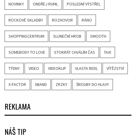
NOVINKY
ONDŘEJ RUML
POSLEDNÍ VÝSTŘEL
ROCKOVÉ SKLADBY
ROZHOVOR
RÁNO
SHOPPINGCENTRUM
SLUNEČNÍ HROB
SMOOTH
SOMEBODY TO LOVE
STOKRÁT CHVÁLÍM ČAS
TAXI
TÝDNY
VIDEO
VIDEOKLIP
VLASTA REDL
VÍTĚZSTVÍ
X-FACTOR
XBAND
ZRZKY
ŠROUBY DO HLAVY
REKLAMA
NÁŠ TIP