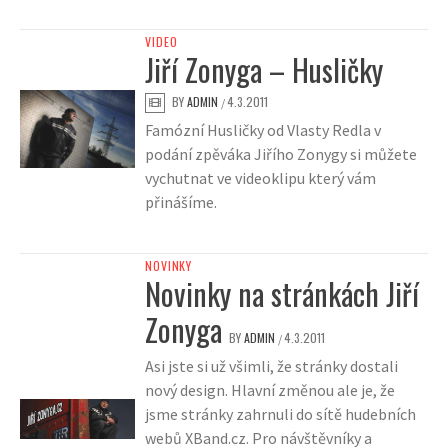
VIDEO
Jiří Zonyga – Husličky
BY
ADMIN
4.3.2011
/
Famózní Husličky od Vlasty Redla v
podání zpěváka Jiřího Zonygy si můžete
vychutnat ve videoklipu který vám
přinášíme.
NOVINKY
Novinky na stránkách Jiří
Zonyga
BY
ADMIN
4.3.2011
/
Asi jste si už všimli, že stránky dostali
nový design. Hlavní změnou ale je, že
jsme stránky zahrnuli do sítě hudebních
webů XBand.cz. Pro návštěvníky a