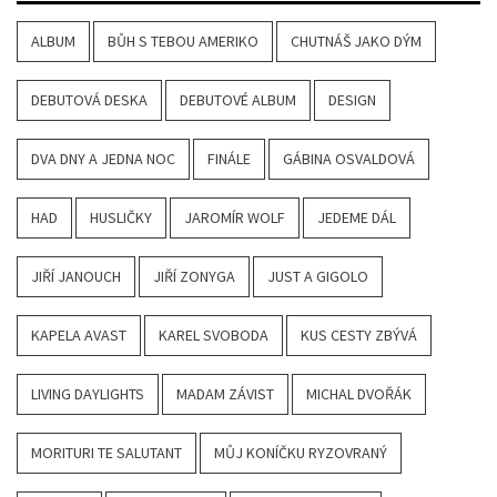
ALBUM
BŮH S TEBOU AMERIKO
CHUTNÁŠ JAKO DÝM
DEBUTOVÁ DESKA
DEBUTOVÉ ALBUM
DESIGN
DVA DNY A JEDNA NOC
FINÁLE
GÁBINA OSVALDOVÁ
HAD
HUSLIČKY
JAROMÍR WOLF
JEDEME DÁL
JIŘÍ JANOUCH
JIŘÍ ZONYGA
JUST A GIGOLO
KAPELA AVAST
KAREL SVOBODA
KUS CESTY ZBÝVÁ
LIVING DAYLIGHTS
MADAM ZÁVIST
MICHAL DVOŘÁK
MORITURI TE SALUTANT
MŮJ KONÍČKU RYZOVRANÝ