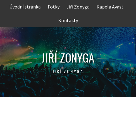
Skip
Úvodní stránka
Fotky
Jiří Zonyga
Kapela Avast
to
content
Kontakty
JIŘÍ ZONYGA
JIŘÍ ZONYGA