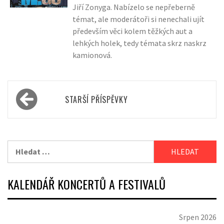
Jiří Zonyga. Nabízelo se nepřeberně
témat, ale moderátoři si nenechali ujít
především věci kolem těžkých aut a
lehkých holek, tedy témata skrz naskrz
kamionová.
Navigace
STARŠÍ PŘÍSPĚVKY
pro
příspěvky
Vyhledávání
KALENDÁŘ KONCERTŮ A FESTIVALŮ
Srpen 2026