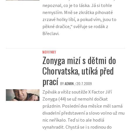
nepoznal, co je to láska. Já si tohle
nemyslím. Mně se zkrátka pihovaté
zrzavé holky líbí, a pokud vím, jsou to
pěkné dračice,“ svěřuje se rodák z
Břeclavi.
NOVINKY
Zonyga mizí s dětmi do
Chorvatska, utíká před
prací
BY
ADMIN
20.7.2009
/
Zpěvák a vítěz soutěže X Factor Jiří
Zonyga (44) se už nemohl dočkat
prázdnin. Poslední dva měsíce měl samá
divadelní představení a slovo volno už mu
nic neříkalo. Teď si to ale hodlá
vynahradit. Chystá se i s rodinou do