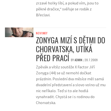
zrzavé holky líbí, a pokud vím, jsou to
pěkné dračice,“ svěřuje se rodák z
Břeclavi.
NOVINKY
ZONYGA MIZÍ S DĚTMI DO
CHORVATSKA, UTÍKÁ
PŘED PRACÍ
BY
ADMIN
20.7.2009
/
Zpěvák a vítěz soutěže X Factor Jiří
Zonyga (44) se už nemohl dočkat
prázdnin. Poslední dva měsíce měl samá
divadelní představení a slovo volno už mu
nic neříkalo. Teď si to ale hodlá
vynahradit. Chystá se i s rodinou do
Chorvatska.