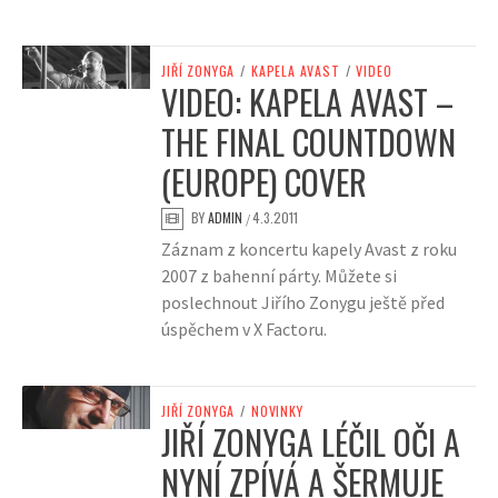
JIŘÍ ZONYGA
/
KAPELA AVAST
/
VIDEO
VIDEO: KAPELA AVAST –
THE FINAL COUNTDOWN
(EUROPE) COVER
BY
ADMIN
4.3.2011
/
Záznam z koncertu kapely Avast z roku
2007 z bahenní párty. Můžete si
poslechnout Jiřího Zonygu ještě před
úspěchem v X Factoru.
JIŘÍ ZONYGA
/
NOVINKY
JIŘÍ ZONYGA LÉČIL OČI A
NYNÍ ZPÍVÁ A ŠERMUJE