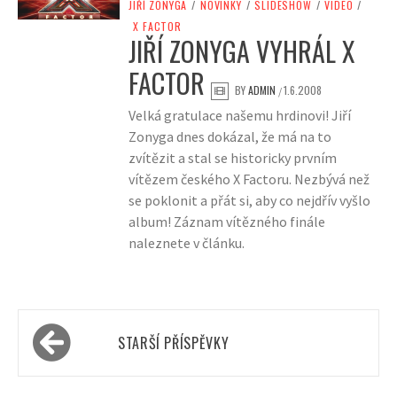
JIŘÍ ZONYGA
/
NOVINKY
/
SLIDESHOW
/
VIDEO
/
X FACTOR
JIŘÍ ZONYGA VYHRÁL X
FACTOR
BY
ADMIN
1.6.2008
/
Velká gratulace našemu hrdinovi! Jiří
Zonyga dnes dokázal, že má na to
zvítězit a stal se historicky prvním
vítězem českého X Factoru. Nezbývá než
se poklonit a přát si, aby co nejdřív vyšlo
album! Záznam vítězného finále
naleznete v článku.
Navigace
STARŠÍ PŘÍSPĚVKY
pro
příspěvky