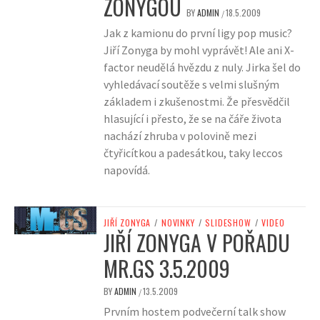
ZONYGOU
BY
ADMIN
18.5.2009
/
Jak z kamionu do první ligy pop music?
Jiří Zonyga by mohl vyprávět! Ale ani X-
factor neudělá hvězdu z nuly. Jirka šel do
vyhledávací soutěže s velmi slušným
základem i zkušenostmi. Že přesvědčil
hlasující i přesto, že se na čáře života
nachází zhruba v polovině mezi
čtyřicítkou a padesátkou, taky leccos
napovídá.
JIŘÍ ZONYGA
/
NOVINKY
/
SLIDESHOW
/
VIDEO
JIŘÍ ZONYGA V POŘADU
MR.GS 3.5.2009
BY
ADMIN
13.5.2009
/
Prvním hostem podvečerní talk show