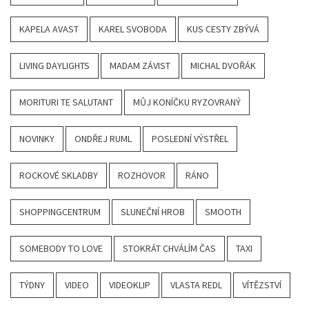
KAPELA AVAST
KAREL SVOBODA
KUS CESTY ZBÝVÁ
LIVING DAYLIGHTS
MADAM ZÁVIST
MICHAL DVOŘÁK
MORITURI TE SALUTANT
MŮJ KONÍČKU RYZOVRANÝ
NOVINKY
ONDŘEJ RUML
POSLEDNÍ VÝSTŘEL
ROCKOVÉ SKLADBY
ROZHOVOR
RÁNO
SHOPPINGCENTRUM
SLUNEČNÍ HROB
SMOOTH
SOMEBODY TO LOVE
STOKRÁT CHVÁLÍM ČAS
TAXI
TÝDNY
VIDEO
VIDEOKLIP
VLASTA REDL
VÍTĚZSTVÍ