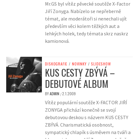
Mr.GS byl vítěz pěvecké soutěže X-Factor
Jiří Zonyga. Nabízelo se nepřeberně
témat, ale moderátoři si nenechali ujít
především věci kolem těžkých aut a
lehkých holek, tedy témata skrz naskrz
kamionová.
DISKOGRAFIE
/
NOVINKY
/
SLIDESHOW
KUS CESTY ZBÝVÁ –
DEBUTOVÉ ALBUM
BY
ADMIN
2.1.2009
/
Vítěz populární soutěže X-FACTOR JIŘÍ
ZONYGA přichází konečně se svojí
debutovou deskou s názvem KUS CESTY
ZBÝVÁ. Charismatická osobnost,
sympatický chlapík s úsměvem na tváři a