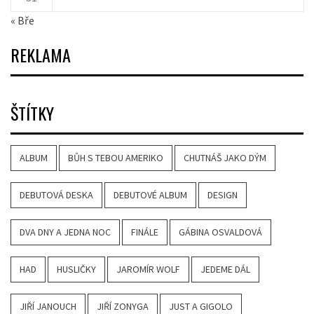
« Bře
REKLAMA
ŠTÍTKY
ALBUM
BŮH S TEBOU AMERIKO
CHUTNÁŠ JAKO DÝM
DEBUTOVÁ DESKA
DEBUTOVÉ ALBUM
DESIGN
DVA DNY A JEDNA NOC
FINÁLE
GÁBINA OSVALDOVÁ
HAD
HUSLIČKY
JAROMÍR WOLF
JEDEME DÁL
JIŘÍ JANOUCH
JIŘÍ ZONYGA
JUST A GIGOLO