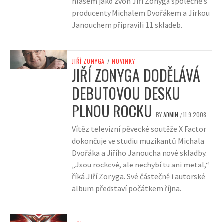
hlasem jako zvon Jiří Zonyga společně s
producenty Michalem Dvořákem a Jirkou
Janouchem připravili 11 skladeb.
JIŘÍ ZONYGA
/
NOVINKY
JIŘÍ ZONYGA DODĚLÁVÁ
DEBUTOVOU DESKU
PLNOU ROCKU
BY
ADMIN
11.9.2008
/
Vítěz televizní pěvecké soutěže X Factor
dokončuje ve studiu muzikantů Michala
Dvořáka a Jiřího Janoucha nové skladby.
„Jsou rockové, ale nechybí tu ani metal,“
říká Jiří Zonyga. Své částečně i autorské
album představí počátkem října.