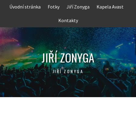
Skip
Úvodní stránka
Fotky
Jiří Zonyga
Kapela Avast
to
content
Kontakty
JIŘÍ ZONYGA
JIŘÍ ZONYGA