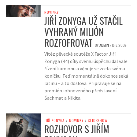
NOVINKY
JIŘÍ ZONYGA UŽ STAČIL
VYHRANÝ MILIÓN
ROZFOFROVAT
BY
ADMIN
15.6.2009
/
Vítěz pěvecké soutěže X Factor Jiří
Zonyga (44) díky svému úspěchu dal vale
řízení kamionu a věnuje se zcela svému
koníčku. Teď momentálně dokonce seká
latinu – a to doslova. Připravuje se na
premiéru obnoveného představení
Šachmat a Nikita.
JIŘÍ ZONYGA
/
NOVINKY
/
SLIDESHOW
ROZHOVOR S JIŘÍM