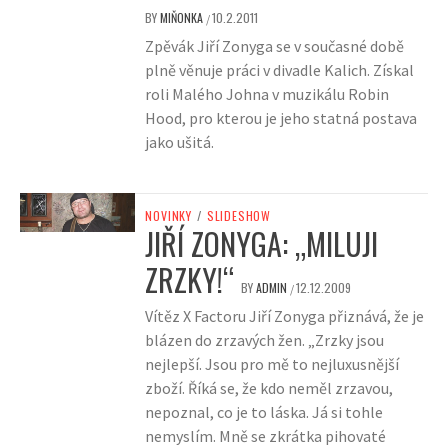
BY
MIŇONKA
10.2.2011
/
Zpěvák Jiří Zonyga se v současné době
plně věnuje práci v divadle Kalich. Získal
roli Malého Johna v muzikálu Robin
Hood, pro kterou je jeho statná postava
jako ušitá.
NOVINKY
/
SLIDESHOW
JIŘÍ ZONYGA: „MILUJI
ZRZKY!“
BY
ADMIN
12.12.2009
/
Vítěz X Factoru Jiří Zonyga přiznává, že je
blázen do zrzavých žen. „Zrzky jsou
nejlepší. Jsou pro mě to nejluxusnější
zboží. Říká se, že kdo neměl zrzavou,
nepoznal, co je to láska. Já si tohle
nemyslím. Mně se zkrátka pihovaté