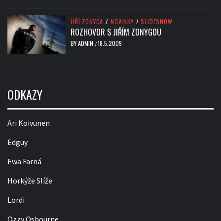
JIŘÍ ZONYGA
/
NOVINKY
/
SLIDESHOW
ROZHOVOR S JIŘÍM ZONYGOU
BY
ADMIN
18.5.2009
/
ODKAZY
Ari Koivunen
Edguy
Ewa Farná
Horkýže Slíže
Lordi
Ozzy Osbourne