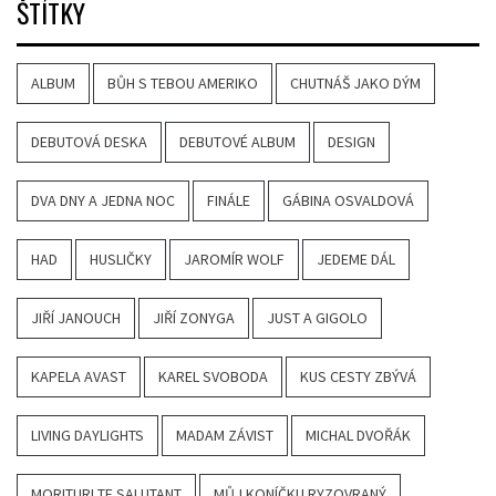
ŠTÍTKY
ALBUM
BŮH S TEBOU AMERIKO
CHUTNÁŠ JAKO DÝM
DEBUTOVÁ DESKA
DEBUTOVÉ ALBUM
DESIGN
DVA DNY A JEDNA NOC
FINÁLE
GÁBINA OSVALDOVÁ
HAD
HUSLIČKY
JAROMÍR WOLF
JEDEME DÁL
JIŘÍ JANOUCH
JIŘÍ ZONYGA
JUST A GIGOLO
KAPELA AVAST
KAREL SVOBODA
KUS CESTY ZBÝVÁ
LIVING DAYLIGHTS
MADAM ZÁVIST
MICHAL DVOŘÁK
MORITURI TE SALUTANT
MŮJ KONÍČKU RYZOVRANÝ