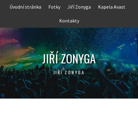
Skip
Úvodní stránka
Fotky
Jiří Zonyga
Kapela Avast
to
content
Kontakty
JIŘÍ ZONYGA
JIŘÍ ZONYGA