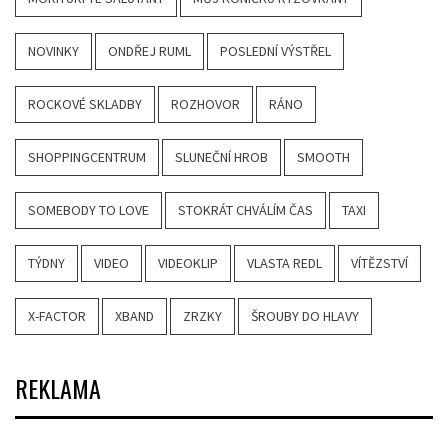
NOVINKY
ONDŘEJ RUML
POSLEDNÍ VÝSTŘEL
ROCKOVÉ SKLADBY
ROZHOVOR
RÁNO
SHOPPINGCENTRUM
SLUNEČNÍ HROB
SMOOTH
SOMEBODY TO LOVE
STOKRÁT CHVÁLÍM ČAS
TAXI
TÝDNY
VIDEO
VIDEOKLIP
VLASTA REDL
VÍTĚZSTVÍ
X-FACTOR
XBAND
ZRZKY
ŠROUBY DO HLAVY
REKLAMA