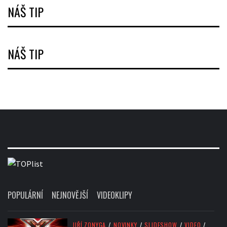
NÁŠ TIP
NÁŠ TIP
POPULÁRNÍ
NEJNOVĚJŠÍ
VIDEOKLIPY
JIŘÍ ZONYGA
/
NOVINKY
/
SLIDESHOW
/
VIDEO
/