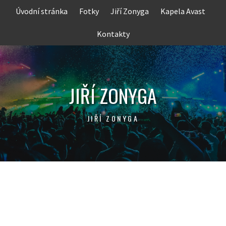
Skip
Úvodní stránka
Fotky
Jiří Zonyga
Kapela Avast
to
content
Kontakty
JIŘÍ ZONYGA
JIŘÍ ZONYGA