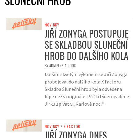
NOVINKY
JIŘÍ ZONYGA POSTUPUJE
SE SKLADBOU SLUNEČNÍ
HROB DO DALŠÍHO KOLA
BY
ADMIN
6.4.2008
/
Dalším skvělým výkonem se Jiří Zonyga
probojoval do dalšího kola X Factoru.
Skladba Sluneční hrob byla odvedena
lépe než v originále. Příští týden uvidíme
Jirku zpívat v „Karlově noci“.
NOVINKY
/
X FACTOR
JIŘÍ ZONYGA DNES