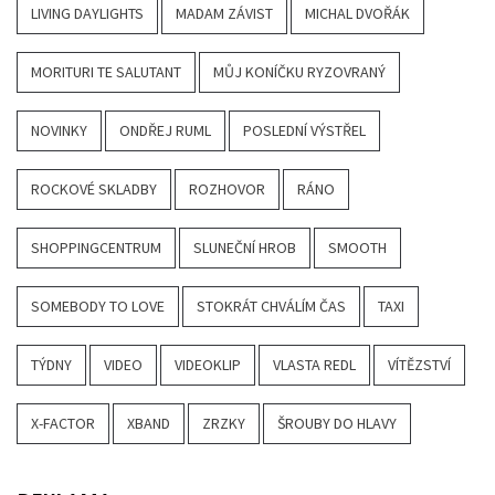
LIVING DAYLIGHTS
MADAM ZÁVIST
MICHAL DVOŘÁK
MORITURI TE SALUTANT
MŮJ KONÍČKU RYZOVRANÝ
NOVINKY
ONDŘEJ RUML
POSLEDNÍ VÝSTŘEL
ROCKOVÉ SKLADBY
ROZHOVOR
RÁNO
SHOPPINGCENTRUM
SLUNEČNÍ HROB
SMOOTH
SOMEBODY TO LOVE
STOKRÁT CHVÁLÍM ČAS
TAXI
TÝDNY
VIDEO
VIDEOKLIP
VLASTA REDL
VÍTĚZSTVÍ
X-FACTOR
XBAND
ZRZKY
ŠROUBY DO HLAVY