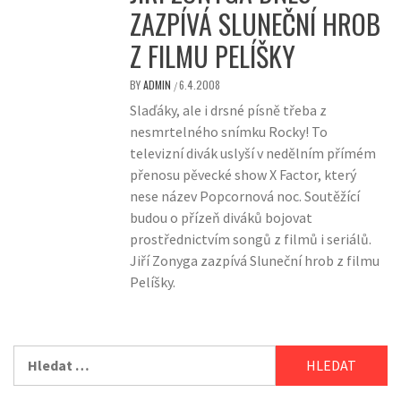
ZAZPÍVÁ SLUNEČNÍ HROB
Z FILMU PELÍŠKY
BY
ADMIN
6.4.2008
/
Slaďáky, ale i drsné písně třeba z
nesmrtelného snímku Rocky! To
televizní divák uslyší v nedělním přímém
přenosu pěvecké show X Factor, který
nese název Popcornová noc. Soutěžící
budou o přízeň diváků bojovat
prostřednictvím songů z filmů i seriálů.
Jiří Zonyga zazpívá Sluneční hrob z filmu
Pelíšky.
Vyhledávání