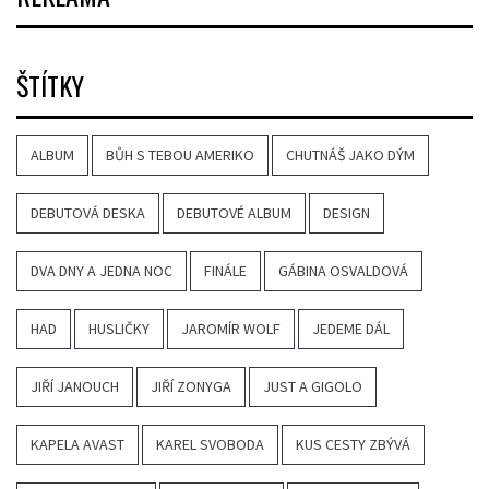
ŠTÍTKY
ALBUM
BŮH S TEBOU AMERIKO
CHUTNÁŠ JAKO DÝM
DEBUTOVÁ DESKA
DEBUTOVÉ ALBUM
DESIGN
DVA DNY A JEDNA NOC
FINÁLE
GÁBINA OSVALDOVÁ
HAD
HUSLIČKY
JAROMÍR WOLF
JEDEME DÁL
JIŘÍ JANOUCH
JIŘÍ ZONYGA
JUST A GIGOLO
KAPELA AVAST
KAREL SVOBODA
KUS CESTY ZBÝVÁ