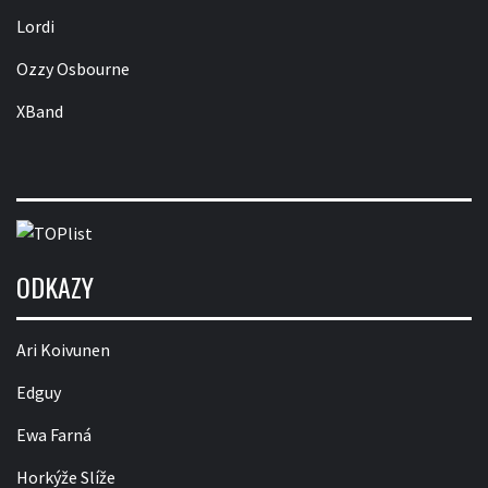
Lordi
Ozzy Osbourne
XBand
ODKAZY
Ari Koivunen
Edguy
Ewa Farná
Horkýže Slíže