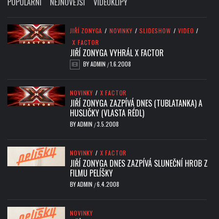
POPULÁRNÍ
NEJNOVĚJŠÍ
VIDEOKLIPY
JIŘÍ ZONYGA
/
NOVINKY
/
SLIDESHOW
/
VIDEO
/
X FACTOR
JIŘÍ ZONYGA VYHRÁL X FACTOR
BY
ADMIN
1.6.2008
/
NOVINKY
/
X FACTOR
JIŘÍ ZONYGA ZAZPÍVÁ DNES (TUBLATANKA) A
HUSLIČKY (VLASTA RÉDL)
BY
ADMIN
3.5.2008
/
NOVINKY
/
X FACTOR
JIŘÍ ZONYGA DNES ZAZPÍVÁ SLUNEČNÍ HROB Z
FILMU PELÍŠKY
BY
ADMIN
6.4.2008
/
NOVINKY