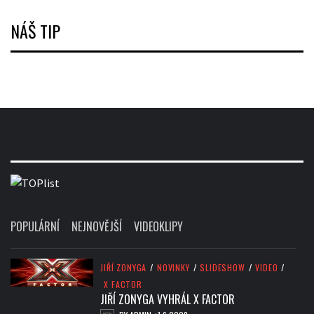
NÁŠ TIP
POPULÁRNÍ
NEJNOVĚJŠÍ
VIDEOKLIPY
JIŘÍ ZONYGA
/
NOVINKY
/
SLIDESHOW
/
VIDEO
/
X FACTOR
JIŘÍ ZONYGA VYHRÁL X FACTOR