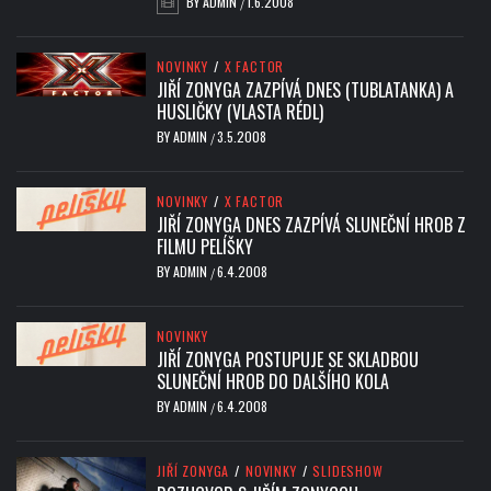
BY
ADMIN
1.6.2008
/
NOVINKY
/
X FACTOR
JIŘÍ ZONYGA ZAZPÍVÁ DNES (TUBLATANKA) A
HUSLIČKY (VLASTA RÉDL)
BY
ADMIN
3.5.2008
/
NOVINKY
/
X FACTOR
JIŘÍ ZONYGA DNES ZAZPÍVÁ SLUNEČNÍ HROB Z
FILMU PELÍŠKY
BY
ADMIN
6.4.2008
/
NOVINKY
JIŘÍ ZONYGA POSTUPUJE SE SKLADBOU
SLUNEČNÍ HROB DO DALŠÍHO KOLA
BY
ADMIN
6.4.2008
/
JIŘÍ ZONYGA
/
NOVINKY
/
SLIDESHOW