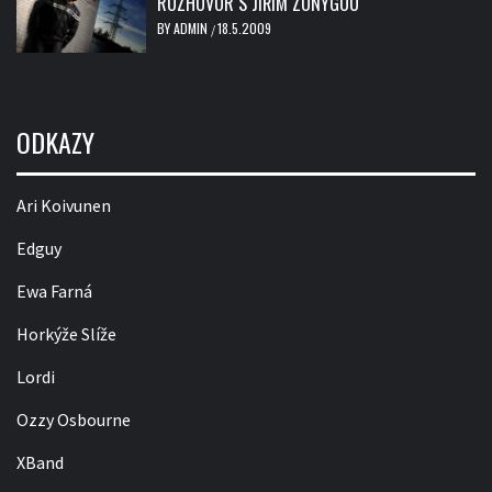
ROZHOVOR S JIŘÍM ZONYGOU
BY
ADMIN
18.5.2009
/
ODKAZY
Ari Koivunen
Edguy
Ewa Farná
Horkýže Slíže
Lordi
Ozzy Osbourne
XBand