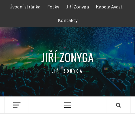
Skip
Úvodní stránka
Fotky
Jiří Zonyga
Kapela Avast
to
content
Kontakty
JIŘÍ ZONYGA
JIŘÍ ZONYGA
Primary
Menu