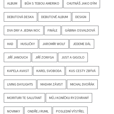
ALBUM
BŮH S TEBOU AMERIKO
CHUTNÁŠ JAKO DÝM
DEBUTOVÁ DESKA
DEBUTOVÉ ALBUM
DESIGN
DVA DNY A JEDNA NOC
FINÁLE
GÁBINA OSVALDOVÁ
HAD
HUSLIČKY
JAROMÍR WOLF
JEDEME DÁL
JIŘÍ JANOUCH
JIŘÍ ZONYGA
JUST A GIGOLO
KAPELA AVAST
KAREL SVOBODA
KUS CESTY ZBÝVÁ
LIVING DAYLIGHTS
MADAM ZÁVIST
MICHAL DVOŘÁK
MORITURI TE SALUTANT
MŮJ KONÍČKU RYZOVRANÝ
NOVINKY
ONDŘEJ RUML
POSLEDNÍ VÝSTŘEL