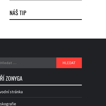
NÁŠ TIP
yhledávání
IŘÍ ZONYGA
vodní stránka
iskografie