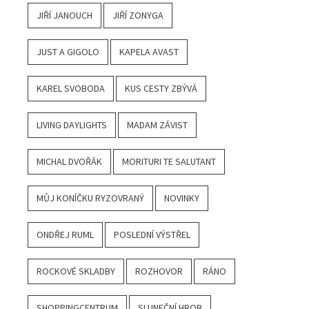
JIŘÍ JANOUCH
JIŘÍ ZONYGA
JUST A GIGOLO
KAPELA AVAST
KAREL SVOBODA
KUS CESTY ZBÝVÁ
LIVING DAYLIGHTS
MADAM ZÁVIST
MICHAL DVOŘÁK
MORITURI TE SALUTANT
MŮJ KONÍČKU RYZOVRANÝ
NOVINKY
ONDŘEJ RUML
POSLEDNÍ VÝSTŘEL
ROCKOVÉ SKLADBY
ROZHOVOR
RÁNO
SHOPPINGCENTRUM
SLUNEČNÍ HROB