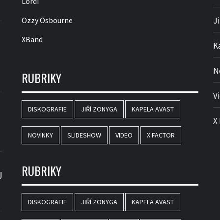
Lordi
Ozzy Osbourne
J
XBand
K
N
RUBRIKY
V
DISKOGRAFIE
JIŘÍ ZONYGA
KAPELA AVAST
X
NOVINKY
SLIDESHOW
VIDEO
X FACTOR
RUBRIKY
U
DISKOGRAFIE
JIŘÍ ZONYGA
KAPELA AVAST