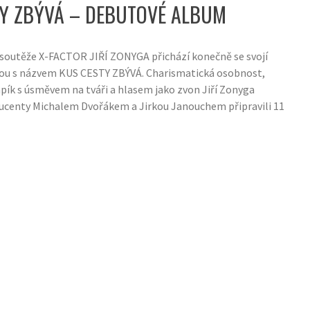
TY ZBÝVÁ – DEBUTOVÉ ALBUM
 soutěže X-FACTOR JIŘÍ ZONYGA přichází konečně se svojí
ou s názvem KUS CESTY ZBÝVÁ. Charismatická osobnost,
pík s úsměvem na tváři a hlasem jako zvon Jiří Zonyga
ucenty Michalem Dvořákem a Jirkou Janouchem připravili 11