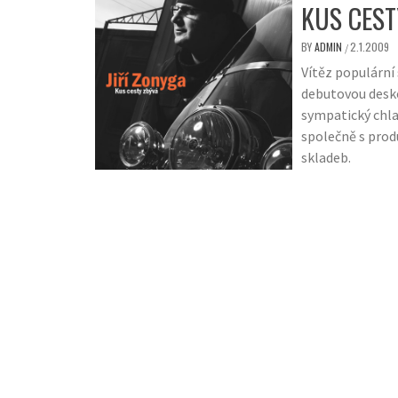
KUS CES
BY
ADMIN
2.1.2009
/
Vítěz populární
debutovou desk
sympatický chla
společně s prod
skladeb.