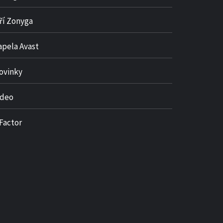
iří Zonyga
apela Avast
ovinky
ideo
 Factor