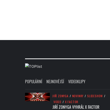
POPULÁRNÍ
NEJNOVĚJŠÍ
VIDEOKLIPY
JIŘÍ ZONYGA
/
NOVINKY
/
SLIDESHOW
/
VIDEO
/
X FACTOR
JIŘÍ ZONYGA VYHRÁL X FACTOR