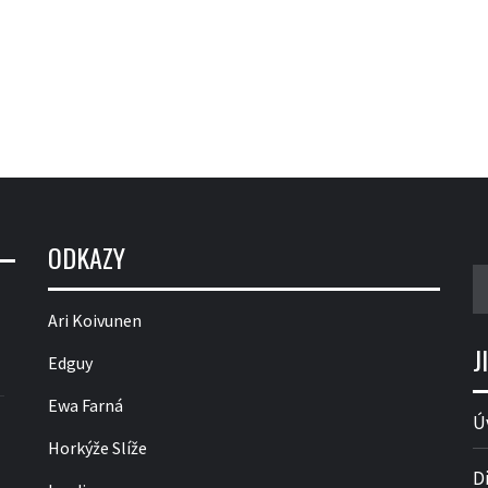
ODKAZY
V
Ari Koivunen
J
Edguy
Ewa Farná
Ú
Horkýže Slíže
D