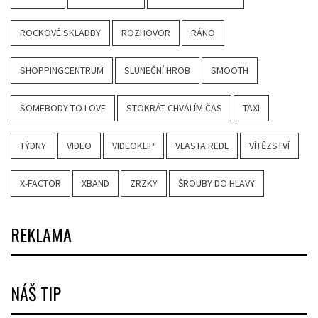
ROCKOVÉ SKLADBY
ROZHOVOR
RÁNO
SHOPPINGCENTRUM
SLUNEČNÍ HROB
SMOOTH
SOMEBODY TO LOVE
STOKRÁT CHVÁLÍM ČAS
TAXI
TÝDNY
VIDEO
VIDEOKLIP
VLASTA REDL
VÍTĚZSTVÍ
X-FACTOR
XBAND
ZRZKY
ŠROUBY DO HLAVY
REKLAMA
NÁŠ TIP