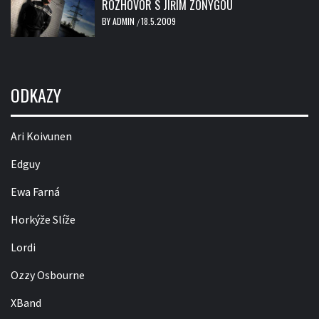
ROZHOVOR S JIŘÍM ZONYGOU
BY
ADMIN
18.5.2009
/
ODKAZY
Ari Koivunen
Edguy
Ewa Farná
Horkýže Slíže
Lordi
Ozzy Osbourne
XBand