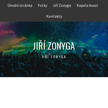
Skip
Úvodní stránka
Fotky
Jiří Zonyga
Kapela Avast
to
content
Kontakty
JIŘÍ ZONYGA
JIŘÍ ZONYGA