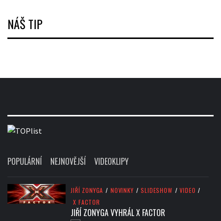
NÁŠ TIP
POPULÁRNÍ
NEJNOVĚJŠÍ
VIDEOKLIPY
JIŘÍ ZONYGA
/
NOVINKY
/
SLIDESHOW
/
VIDEO
/
X FACTOR
JIŘÍ ZONYGA VYHRÁL X FACTOR