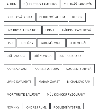
ALBUM
BŮH S TEBOU AMERIKO
CHUTNÁŠ JAKO DÝM
DEBUTOVÁ DESKA
DEBUTOVÉ ALBUM
DESIGN
DVA DNY A JEDNA NOC
FINÁLE
GÁBINA OSVALDOVÁ
HAD
HUSLIČKY
JAROMÍR WOLF
JEDEME DÁL
JIŘÍ JANOUCH
JIŘÍ ZONYGA
JUST A GIGOLO
KAPELA AVAST
KAREL SVOBODA
KUS CESTY ZBÝVÁ
LIVING DAYLIGHTS
MADAM ZÁVIST
MICHAL DVOŘÁK
MORITURI TE SALUTANT
MŮJ KONÍČKU RYZOVRANÝ
NOVINKY
ONDŘEJ RUML
POSLEDNÍ VÝSTŘEL