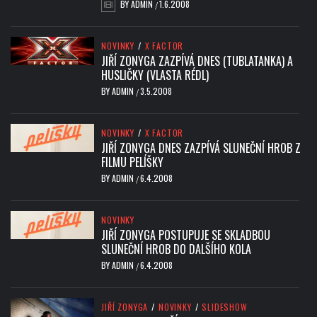
BY
ADMIN
1.6.2008
/
NOVINKY
/
X FACTOR
JIŘÍ ZONYGA ZAZPÍVÁ DNES (TUBLATANKA) A
HUSLIČKY (VLASTA RÉDL)
BY
ADMIN
3.5.2008
/
NOVINKY
/
X FACTOR
JIŘÍ ZONYGA DNES ZAZPÍVÁ SLUNEČNÍ HROB Z
FILMU PELÍŠKY
BY
ADMIN
6.4.2008
/
NOVINKY
JIŘÍ ZONYGA POSTUPUJE SE SKLADBOU
SLUNEČNÍ HROB DO DALŠÍHO KOLA
BY
ADMIN
6.4.2008
/
JIŘÍ ZONYGA
/
NOVINKY
/
SLIDESHOW