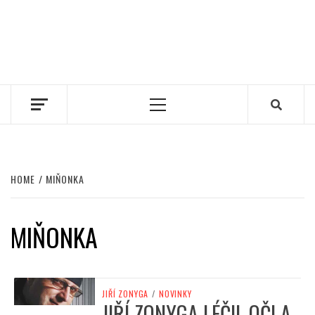
Primary
Menu
HOME
MIŇONKA
MIŇONKA
JIŘÍ ZONYGA
/
NOVINKY
JIŘÍ ZONYGA LÉČIL OČI A