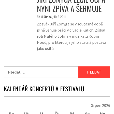
NYNÍ ZPÍVÁ A ŠERMUJE
BY
MIŇONKA
10.2.2011
/
Zpěvák Jiří Zonyga se v současné době
plně věnuje práci v divadle Kalich. Získal
roli Malého Johna v muzikálu Robin
Hood, pro kterou je jeho statná postava
jako ušitá.
Vyhledávání
KALENDÁŘ KONCERTŮ A FESTIVALŮ
Srpen 2026
Po
Út
St
Čt
Pá
So
Ne