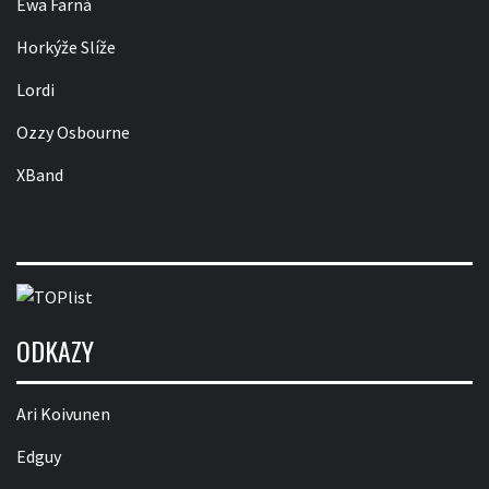
Ewa Farná
Horkýže Slíže
Lordi
Ozzy Osbourne
XBand
ODKAZY
Ari Koivunen
Edguy