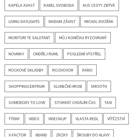
KAPELA AVAST
KAREL SVOBODA
KUS CESTY ZBÝVÁ
LIVING DAYLIGHTS
MADAM ZÁVIST
MICHAL DVOŘÁK
MORITURI TE SALUTANT
MŮJ KONÍČKU RYZOVRANÝ
NOVINKY
ONDŘEJ RUML
POSLEDNÍ VÝSTŘEL
ROCKOVÉ SKLADBY
ROZHOVOR
RÁNO
SHOPPINGCENTRUM
SLUNEČNÍ HROB
SMOOTH
SOMEBODY TO LOVE
STOKRÁT CHVÁLÍM ČAS
TAXI
TÝDNY
VIDEO
VIDEOKLIP
VLASTA REDL
VÍTĚZSTVÍ
X-FACTOR
XBAND
ZRZKY
ŠROUBY DO HLAVY