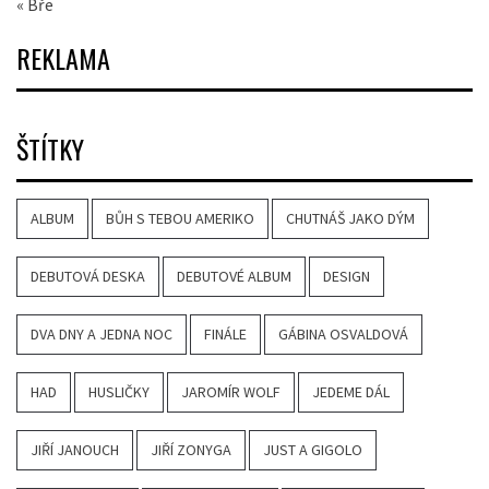
« Bře
REKLAMA
ŠTÍTKY
ALBUM
BŮH S TEBOU AMERIKO
CHUTNÁŠ JAKO DÝM
DEBUTOVÁ DESKA
DEBUTOVÉ ALBUM
DESIGN
DVA DNY A JEDNA NOC
FINÁLE
GÁBINA OSVALDOVÁ
HAD
HUSLIČKY
JAROMÍR WOLF
JEDEME DÁL
JIŘÍ JANOUCH
JIŘÍ ZONYGA
JUST A GIGOLO