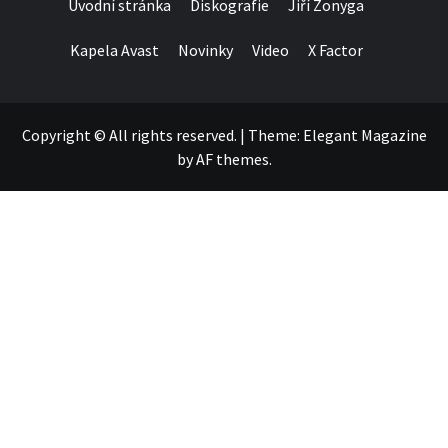
Úvodní stránka
Diskografie
Jiří Zonyga
Kapela Avast
Novinky
Video
X Factor
Copyright © All rights reserved.
|
Theme:
Elegant Magazine
by
AF themes
.