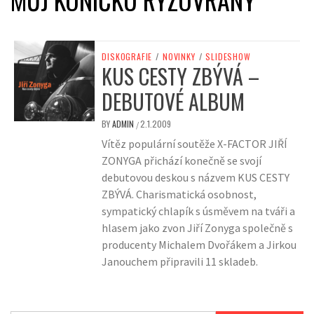
DISKOGRAFIE
/
NOVINKY
/
SLIDESHOW
KUS CESTY ZBÝVÁ –
DEBUTOVÉ ALBUM
BY
ADMIN
2.1.2009
/
Vítěz populární soutěže X-FACTOR JIŘÍ
ZONYGA přichází konečně se svojí
debutovou deskou s názvem KUS CESTY
ZBÝVÁ. Charismatická osobnost,
sympatický chlapík s úsměvem na tváři a
hlasem jako zvon Jiří Zonyga společně s
producenty Michalem Dvořákem a Jirkou
Janouchem připravili 11 skladeb.