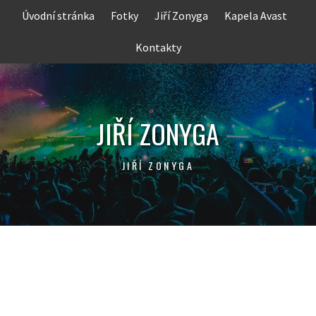
Skip
Úvodní stránka
Fotky
Jiří Zonyga
Kapela Avast
to
content
Kontakty
JIŘÍ ZONYGA
JIŘÍ ZONYGA