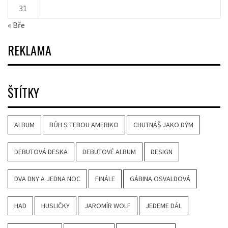
31
« Bře
REKLAMA
ŠTÍTKY
ALBUM
BŮH S TEBOU AMERIKO
CHUTNÁŠ JAKO DÝM
DEBUTOVÁ DESKA
DEBUTOVÉ ALBUM
DESIGN
DVA DNY A JEDNA NOC
FINÁLE
GÁBINA OSVALDOVÁ
HAD
HUSLIČKY
JAROMÍR WOLF
JEDEME DÁL