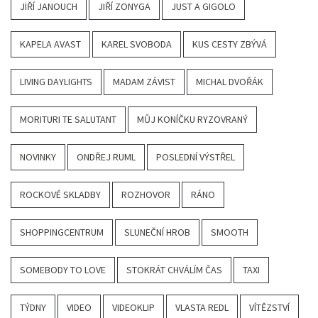
JIŘÍ JANOUCH
JIŘÍ ZONYGA
JUST A GIGOLO
KAPELA AVAST
KAREL SVOBODA
KUS CESTY ZBÝVÁ
LIVING DAYLIGHTS
MADAM ZÁVIST
MICHAL DVOŘÁK
MORITURI TE SALUTANT
MŮJ KONÍČKU RYZOVRANÝ
NOVINKY
ONDŘEJ RUML
POSLEDNÍ VÝSTŘEL
ROCKOVÉ SKLADBY
ROZHOVOR
RÁNO
SHOPPINGCENTRUM
SLUNEČNÍ HROB
SMOOTH
SOMEBODY TO LOVE
STOKRÁT CHVÁLÍM ČAS
TAXI
TÝDNY
VIDEO
VIDEOKLIP
VLASTA REDL
VÍTĚZSTVÍ