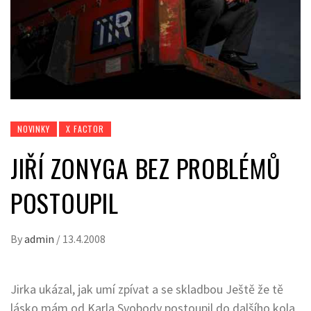
NOVINKY
X FACTOR
JIŘÍ ZONYGA BEZ PROBLÉMŮ
POSTOUPIL
By
admin
/
13.4.2008
Jirka ukázal, jak umí zpívat a se skladbou Ještě že tě
lásko mám od Karla Svobody postoupil do dalšího kola