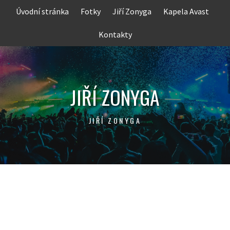
Skip
Úvodní stránka
Fotky
Jiří Zonyga
Kapela Avast
to
content
Kontakty
JIŘÍ ZONYGA
JIŘÍ ZONYGA