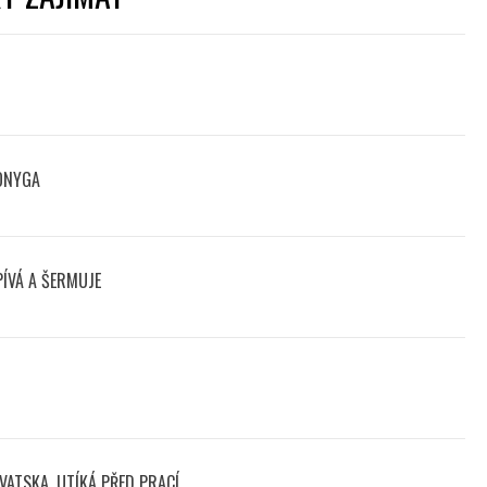
ZONYGA
ZPÍVÁ A ŠERMUJE
VATSKA, UTÍKÁ PŘED PRACÍ