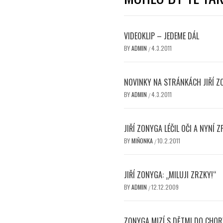
VIDEOKLIP – JEDEME DÁL
BY
ADMIN
4.3.2011
/
NOVINKY NA STRÁNKÁCH JIŘÍ 
BY
ADMIN
4.3.2011
/
JIŘÍ ZONYGA LÉČIL OČI A NYNÍ 
BY
MIŇONKA
10.2.2011
/
JIŘÍ ZONYGA: „MILUJI ZRZKY!“
BY
ADMIN
12.12.2009
/
ZONYGA MIZÍ S DĚTMI DO CHOR