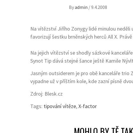
By
admin
/
9.4.2008
Na vítězství Jiřího Zonygy lidé minulou neděli
favorizují šestku brněnských herců All X. Právě n
Na jejich vítězství se shodly sázkové kancelář
Synot Tip dává stejné šance ještě Kamile Nývl
Jasným outsiderem je pro obě kanceláře trio Z
vypadne už v příštím kole, kde zazní písně dvo
Zdroj: Blesk.cz
Tags:
tipování vítěze
,
X-factor
MOHLO BY TĚ TAK