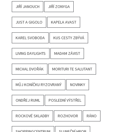
JIŘÍ JANOUCH
JIŘÍ ZONYGA
JUST A GIGOLO
KAPELA AVAST
KAREL SVOBODA
KUS CESTY ZBÝVÁ
LIVING DAYLIGHTS
MADAM ZÁVIST
MICHAL DVOŘÁK
MORITURI TE SALUTANT
MŮJ KONÍČKU RYZOVRANÝ
NOVINKY
ONDŘEJ RUML
POSLEDNÍ VÝSTŘEL
ROCKOVÉ SKLADBY
ROZHOVOR
RÁNO
SHOPPINGCENTRUM
SLUNEČNÍ HROB