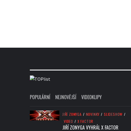
POPULÁRNÍ
NEJNOVĚJŠÍ
VIDEOKLIPY
JIŘÍ ZONYGA
/
NOVINKY
/
SLIDESHOW
/
VIDEO
/
X FACTOR
JIŘÍ ZONYGA VYHRÁL X FACTOR