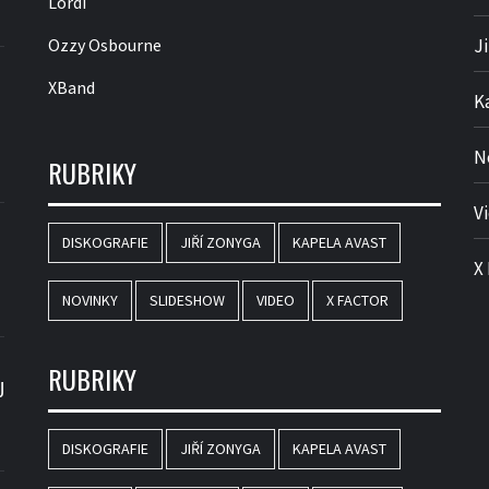
Lordi
Ozzy Osbourne
J
XBand
K
N
RUBRIKY
V
DISKOGRAFIE
JIŘÍ ZONYGA
KAPELA AVAST
X
NOVINKY
SLIDESHOW
VIDEO
X FACTOR
RUBRIKY
U
DISKOGRAFIE
JIŘÍ ZONYGA
KAPELA AVAST