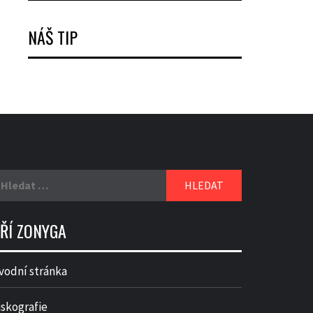
NÁŠ TIP
yhledávání
IŘÍ ZONYGA
vodní stránka
iskografie