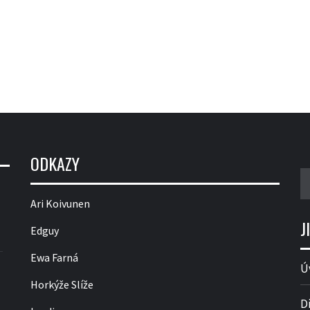
ODKAZY
V
Ari Koivunen
J
Edguy
Ewa Farná
Ú
Horkýže Slíže
D