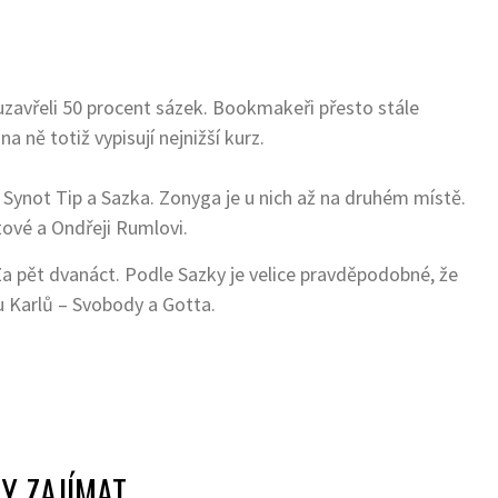
 uzavřeli 50 procent sázek. Bookmakeři přesto stále
a ně totiž vypisují nejnižší kurz.
e Synot Tip a Sazka. Zonyga je u nich až na druhém místě.
tové a Ondřeji Rumlovi.
a pět dvanáct. Podle Sazky je velice pravděpodobné, že
u Karlů – Svobody a Gotta.
Y ZAJÍMAT