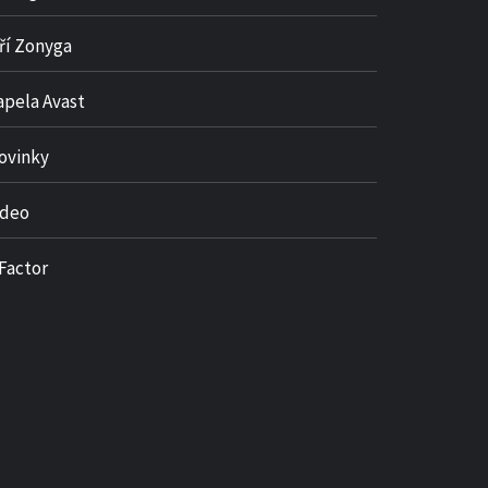
iří Zonyga
apela Avast
ovinky
ideo
 Factor