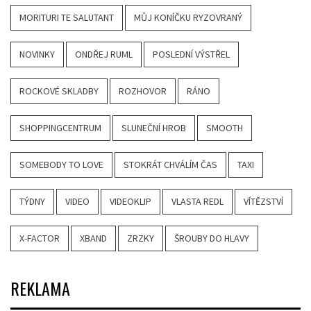
MORITURI TE SALUTANT
MŮJ KONÍČKU RYZOVRANÝ
NOVINKY
ONDŘEJ RUML
POSLEDNÍ VÝSTŘEL
ROCKOVÉ SKLADBY
ROZHOVOR
RÁNO
SHOPPINGCENTRUM
SLUNEČNÍ HROB
SMOOTH
SOMEBODY TO LOVE
STOKRÁT CHVÁLÍM ČAS
TAXI
TÝDNY
VIDEO
VIDEOKLIP
VLASTA REDL
VÍTĚZSTVÍ
X-FACTOR
XBAND
ZRZKY
ŠROUBY DO HLAVY
REKLAMA