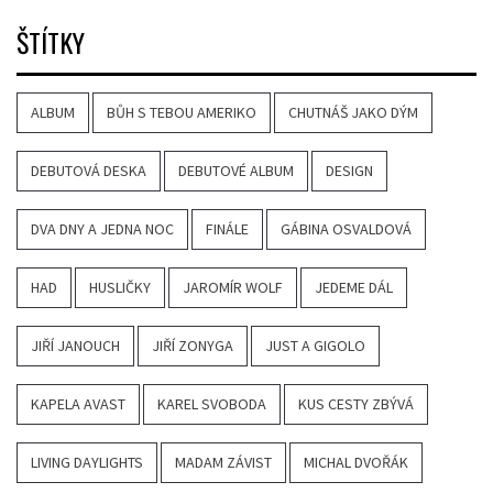
ŠTÍTKY
ALBUM
BŮH S TEBOU AMERIKO
CHUTNÁŠ JAKO DÝM
DEBUTOVÁ DESKA
DEBUTOVÉ ALBUM
DESIGN
DVA DNY A JEDNA NOC
FINÁLE
GÁBINA OSVALDOVÁ
HAD
HUSLIČKY
JAROMÍR WOLF
JEDEME DÁL
JIŘÍ JANOUCH
JIŘÍ ZONYGA
JUST A GIGOLO
KAPELA AVAST
KAREL SVOBODA
KUS CESTY ZBÝVÁ
LIVING DAYLIGHTS
MADAM ZÁVIST
MICHAL DVOŘÁK