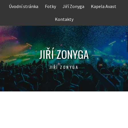
Skip
Úvodní stránka
Fotky
Jiří Zonyga
Kapela Avast
to
content
Kontakty
JIŘÍ ZONYGA
JIŘÍ ZONYGA