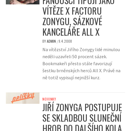
FANOUŠCI TIPUJÍ JAKO
VÍTĚZE X FACTORU
ZONYGU, SÁZKOVÉ
KANCELÁŘE ALL X
BY
ADMIN
9.4.2008
/
Na vítězství Jiřího Zonygy lidé minulou
neděli uzavřeli 50 procent sázek.
Bookmakeři přesto stále favorizují
šestku brněnských herců All X. Právě na
ně totiž vypisují nejnižší kurz.
NOVINKY
JIŘÍ ZONYGA POSTUPUJE
SE SKLADBOU SLUNEČNÍ
HROB DO DALŠÍHO KOLA