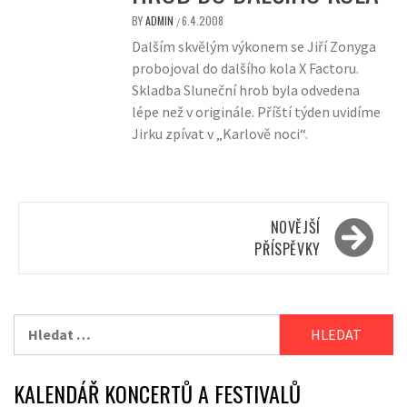
BY
ADMIN
6.4.2008
/
Dalším skvělým výkonem se Jiří Zonyga
probojoval do dalšího kola X Factoru.
Skladba Sluneční hrob byla odvedena
lépe než v originále. Příští týden uvidíme
Jirku zpívat v „Karlově noci“.
Navigace
NOVĚJŠÍ
pro
PŘÍSPĚVKY
příspěvky
Vyhledávání
KALENDÁŘ KONCERTŮ A FESTIVALŮ