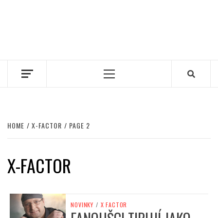
Primary
Menu
HOME
X-FACTOR
PAGE 2
X-FACTOR
NOVINKY
/
X FACTOR