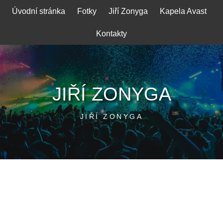
Skip
Úvodní stránka
Fotky
Jiří Zonyga
Kapela Avast
to
content
Kontakty
JIŘÍ ZONYGA
JIŘÍ ZONYGA