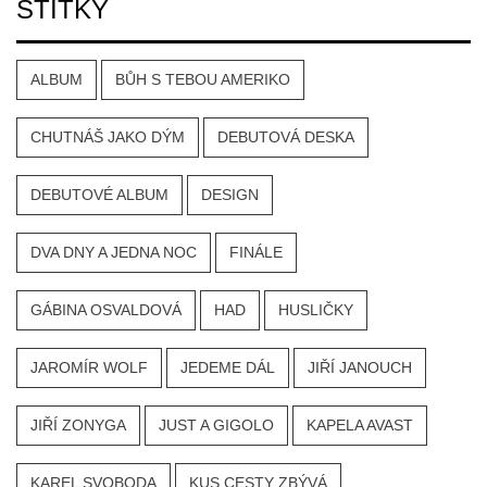
ŠTÍTKY
ALBUM
BŮH S TEBOU AMERIKO
CHUTNÁŠ JAKO DÝM
DEBUTOVÁ DESKA
DEBUTOVÉ ALBUM
DESIGN
DVA DNY A JEDNA NOC
FINÁLE
GÁBINA OSVALDOVÁ
HAD
HUSLIČKY
JAROMÍR WOLF
JEDEME DÁL
JIŘÍ JANOUCH
JIŘÍ ZONYGA
JUST A GIGOLO
KAPELA AVAST
KAREL SVOBODA
KUS CESTY ZBÝVÁ