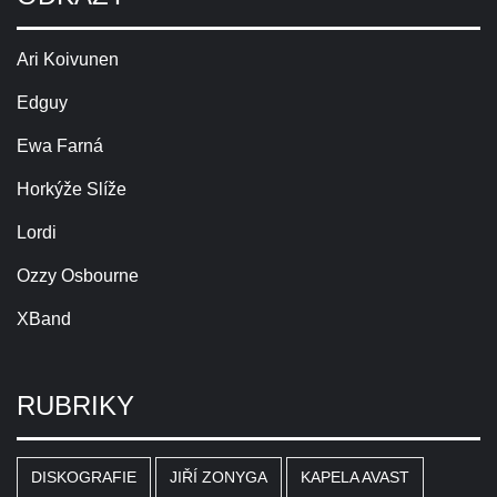
Ari Koivunen
Edguy
Ewa Farná
Horkýže Slíže
Lordi
Ozzy Osbourne
XBand
RUBRIKY
DISKOGRAFIE
JIŘÍ ZONYGA
KAPELA AVAST