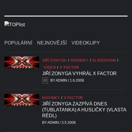
POPULÁRNÍ
NEJNOVĚJŠÍ
VIDEOKLIPY
JIŘÍ ZONYGA
/
NOVINKY
/
SLIDESHOW
/
VIDEO
/
X FACTOR
JIŘÍ ZONYGA VYHRÁL X FACTOR
BY
ADMIN
/
1.6.2008
NOVINKY
/
X FACTOR
JIŘÍ ZONYGA ZAZPÍVÁ DNES
(TUBLATANKA) A HUSLIČKY (VLASTA
RÉDL)
BY
ADMIN
/
3.5.2008