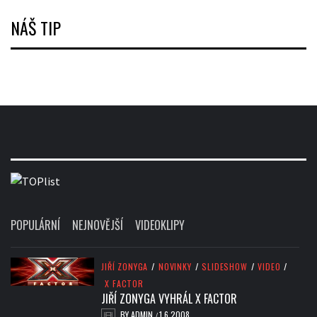
NÁŠ TIP
POPULÁRNÍ
NEJNOVĚJŠÍ
VIDEOKLIPY
JIŘÍ ZONYGA
/
NOVINKY
/
SLIDESHOW
/
VIDEO
/
X FACTOR
JIŘÍ ZONYGA VYHRÁL X FACTOR
BY
ADMIN
1.6.2008
/