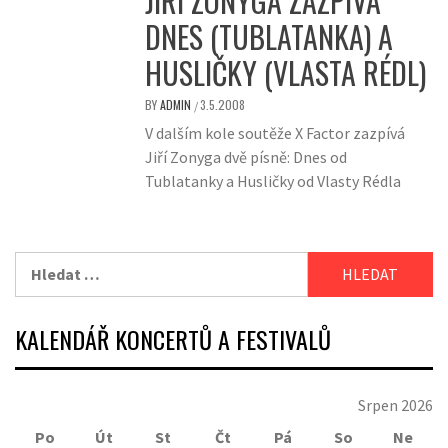
JIŘÍ ZONYGA ZAZPÍVÁ
DNES (TUBLATANKA) A
HUSLIČKY (VLASTA RÉDL)
BY
ADMIN
3.5.2008
/
V dalším kole soutěže X Factor zazpívá
Jiří Zonyga dvě písně: Dnes od
Tublatanky a Husličky od Vlasty Rédla
Vyhledávání
KALENDÁŘ KONCERTŮ A FESTIVALŮ
Srpen 2026
Po
Út
St
Čt
Pá
So
Ne