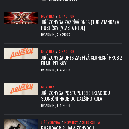
NOVINKY
/
X FACTOR
JIŘÍ ZONYGA ZAZPÍVÁ DNES (TUBLATANKA) A
HUSLIČKY (VLASTA RÉDL)
BY
ADMIN
3.5.2008
/
NOVINKY
/
X FACTOR
JIŘÍ ZONYGA DNES ZAZPÍVÁ SLUNEČNÍ HROB Z
FILMU PELÍŠKY
BY
ADMIN
6.4.2008
/
NOVINKY
JIŘÍ ZONYGA POSTUPUJE SE SKLADBOU
SLUNEČNÍ HROB DO DALŠÍHO KOLA
BY
ADMIN
6.4.2008
/
JIŘÍ ZONYGA
/
NOVINKY
/
SLIDESHOW
ROZHOVOR S JIŘÍM ZONYGOU