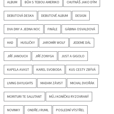
ALBUM
BŮH S TEBOU AMERIKO
CHUTNÁŠ JAKO DÝM
DEBUTOVÁ DESKA
DEBUTOVÉ ALBUM
DESIGN
DVA DNY A JEDNA NOC
FINÁLE
GÁBINA OSVALDOVÁ
HAD
HUSLIČKY
JAROMÍR WOLF
JEDEME DÁL
JIŘÍ JANOUCH
JIŘÍ ZONYGA
JUST A GIGOLO
KAPELA AVAST
KAREL SVOBODA
KUS CESTY ZBÝVÁ
LIVING DAYLIGHTS
MADAM ZÁVIST
MICHAL DVOŘÁK
MORITURI TE SALUTANT
MŮJ KONÍČKU RYZOVRANÝ
NOVINKY
ONDŘEJ RUML
POSLEDNÍ VÝSTŘEL