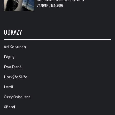
BY
ADMIN
18.5.2009
/
ODKAZY
Ari Koivunen
Edguy
Ewa Farná
Horkýže Slíže
Lordi
Ozzy Osbourne
XBand