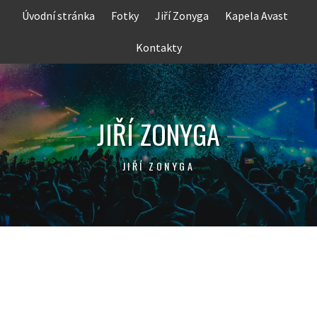
Skip
Úvodní stránka
Fotky
Jiří Zonyga
Kapela Avast
to
content
Kontakty
JIŘÍ ZONYGA
JIŘÍ ZONYGA